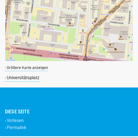
Größere Karte anzeigen
Universitätsplatz
DIESE SEITE
Vorlesen
Permalink